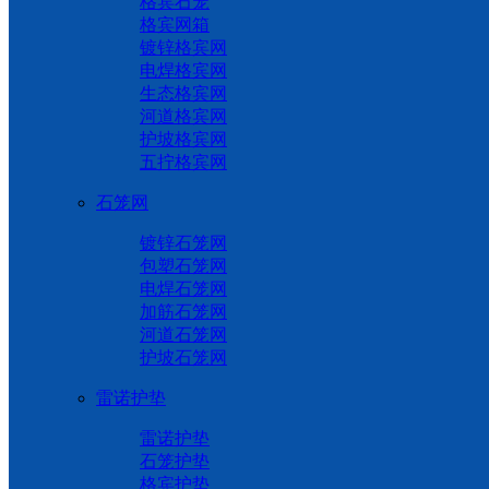
格宾石笼
格宾网箱
镀锌格宾网
电焊格宾网
生态格宾网
河道格宾网
护坡格宾网
五拧格宾网
石笼网
镀锌石笼网
包塑石笼网
电焊石笼网
加筋石笼网
河道石笼网
护坡石笼网
雷诺护垫
雷诺护垫
石笼护垫
格宾护垫