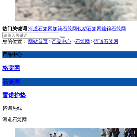
热门关键词
河道石笼网
加筋石笼网
包塑石笼网
镀锌石笼网
您的位置：
网站首页
>
产品中心
>
石笼网
>
河道石笼网
产品中心
格宾网
石笼网
雷诺护垫
咨询热线
河道石笼网